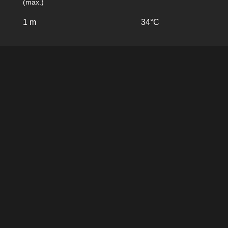
(max.)
1 m
34°C